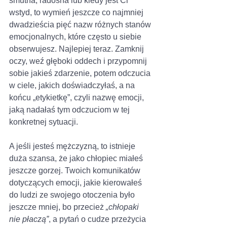
smutna, radosna lub kiedy jest Ci 
wstyd, to wymień jeszcze co najmniej 
dwadzieścia pięć nazw różnych stanów 
emocjonalnych, które często u siebie 
obserwujesz. Najlepiej teraz. Zamknij 
oczy, weź głęboki oddech i przypomnij 
sobie jakieś zdarzenie, potem odczucia 
w ciele, jakich doświadczyłaś, a na 
końcu „etykietkę”, czyli nazwę emocji, 
jaką nadałaś tym odczuciom w tej 
konkretnej sytuacji. 
A jeśli jesteś mężczyzną, to istnieje 
duża szansa, że jako chłopiec miałeś 
jeszcze gorzej. Twoich komunikatów 
dotyczących emocji, jakie kierowałeś 
do ludzi ze swojego otoczenia było 
jeszcze mniej, bo przecież 
„chłopaki 
nie płaczą”
, a pytań o cudze przeżycia 