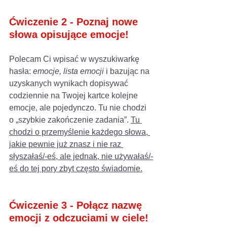
Ćwiczenie 2 - Poznaj nowe 
słowa opisujące emocje!
Polecam Ci wpisać w wyszukiwarkę 
hasła: 
emocje, lista emocji
 i bazując na 
uzyskanych wynikach dopisywać 
codziennie na Twojej kartce kolejne 
emocje, ale pojedynczo. Tu nie chodzi 
o „szybkie zakończenie zadania”. 
Tu 
chodzi o przemyślenie każdego słowa, 
jakie pewnie już znasz i nie raz 
słyszałaś/-eś, ale jednak, nie używałaś/-
eś do tej pory zbyt często świadomie.
Ćwiczenie 3 - Połącz nazwę 
emocji z odczuciami w ciele!