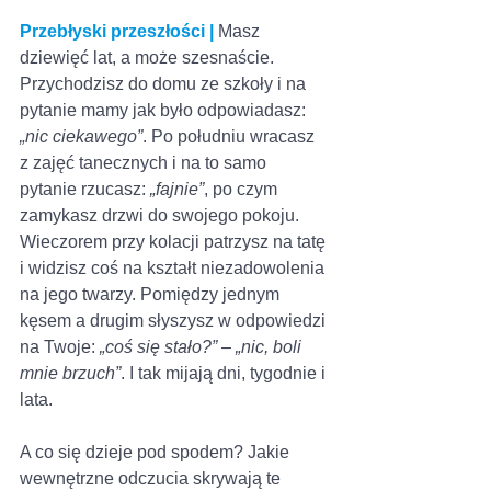
Przebłyski przeszłości |
Masz 
dziewięć lat, a może szesnaście. 
Przychodzisz do domu ze szkoły i na 
pytanie mamy jak było odpowiadasz: 
„nic ciekawego”
. Po południu wracasz 
z zajęć tanecznych i na to samo 
pytanie rzucasz: 
„fajnie”
, po czym 
zamykasz drzwi do swojego pokoju. 
Wieczorem przy kolacji patrzysz na tatę 
i widzisz coś na kształt niezadowolenia 
na jego twarzy. Pomiędzy jednym 
kęsem a drugim słyszysz w odpowiedzi 
na Twoje: 
„coś się stało?” – „nic, boli 
mnie brzuch”
. I tak mijają dni, tygodnie i 
lata.
A co się dzieje pod spodem? Jakie 
wewnętrzne odczucia skrywają te 