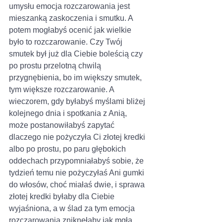
umysłu emocja rozczarowania jest 
mieszanką zaskoczenia i smutku. A 
potem mogłabyś ocenić jak wielkie 
było to rozczarowanie. Czy Twój 
smutek był już dla Ciebie boleścią czy 
po prostu przelotną chwilą 
przygnębienia, bo im większy smutek, 
tym większe rozczarowanie. A 
wieczorem, gdy byłabyś myślami bliżej 
kolejnego dnia i spotkania z Anią, 
może postanowiłabyś zapytać 
dlaczego nie pożyczyła Ci złotej kredki 
albo po prostu, po paru głębokich 
oddechach przypomniałabyś sobie, że 
tydzień temu nie pożyczyłaś Ani gumki 
do włosów, choć miałaś dwie, i sprawa 
złotej kredki byłaby dla Ciebie 
wyjaśniona, a w ślad za tym emocja 
rozczarowania zniknęłaby jak mgła.  