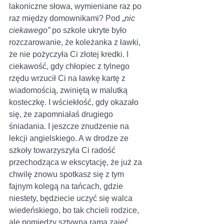
lakoniczne słowa, wymieniane raz po 
raz między domownikami? Pod „
nic 
ciekawego”
 po szkole ukryte było 
rozczarowanie, że koleżanka z ławki, 
że nie pożyczyła Ci złotej kredki. I 
ciekawość, gdy chłopiec z tylnego 
rzędu wrzucił Ci na ławkę kartę z 
wiadomością, zwiniętą w malutką 
kosteczkę. I wściekłość, gdy okazało 
się, że zapomniałaś drugiego 
śniadania. I jeszcze znudzenie na 
lekcji angielskiego. A w drodze ze 
szkoły towarzyszyła Ci radość 
przechodząca w ekscytację, że już za 
chwilę znowu spotkasz się z tym 
fajnym kolegą na tańcach, gdzie 
niestety, będziecie uczyć się walca 
wiedeńskiego, bo tak chcieli rodzice, 
ale pomiędzy sztywną ramą zajęć 