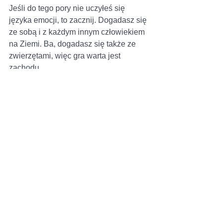
Jeśli do tego pory nie uczyłeś się 
języka emocji, to zacznij. Dogadasz się 
ze sobą i z każdym innym człowiekiem 
na Ziemi. Ba, dogadasz się także ze 
zwierzętami, więc gra warta jest 
zachodu.
Ćwiczenie 4 - Jak przeżywać 
emocje?
A jak już uzupełnisz swój słownik 
emocji, to wróć jeszcze raz do 
piątego 
artykułu
, by przypomnieć sobie jak 
ważna jest intencja
, potem zajrzyj do 
poprzedniego artykułu
, wydrukuj 
zawartą tam „instrukcję przeżywania 
emocji”, połóż w widocznym miejscu w 