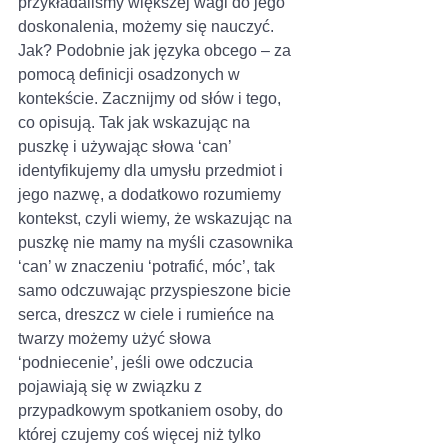
przykładaliśmy większej wagi do jego 
doskonalenia, możemy się nauczyć. 
Jak? Podobnie jak języka obcego – za 
pomocą definicji osadzonych w 
kontekście. Zacznijmy od słów i tego, 
co opisują. Tak jak wskazując na 
puszkę i używając słowa ‘can’ 
identyfikujemy dla umysłu przedmiot i 
jego nazwę, a dodatkowo rozumiemy 
kontekst, czyli wiemy, że wskazując na 
puszkę nie mamy na myśli czasownika 
‘can’ w znaczeniu ‘potrafić, móc’, tak 
samo odczuwając przyspieszone bicie 
serca, dreszcz w ciele i rumieńce na 
twarzy możemy użyć słowa 
‘podniecenie’, jeśli owe odczucia 
pojawiają się w związku z 
przypadkowym spotkaniem osoby, do 
której czujemy coś więcej niż tylko 