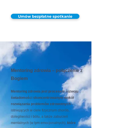
Umów bezpłatne spotkanie
Mentoring zdrowia – połączenie z
Bogiem
Mentoring zdrowia jest procesem rozwoju
świadomości skoncentrowanym wokół
rozwiązania problemów zdrowotnych
–
istniejących w ciele fizycznym chorób,
dolegliwości i bólu, a także zaburzeń
mentalnych (w tym emocjonalnych),
które