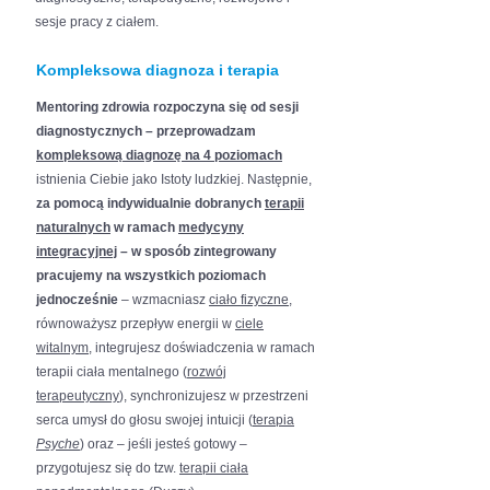
sesje pracy z ciałem.
Kompleksowa diagnoza i terapia
Mentoring zdrowia rozpoczyna się od sesji
diagnostycznych
– przeprowadzam
kompleksową diagnozę na 4 poziomach
istnienia Ciebie jako Istoty ludzkiej. Następnie,
za pomocą indywidualnie dobranych
terapii
naturalnych
w ramach
medycyny
integracyjnej
– w sposób zintegrowany
pracujemy na wszystkich poziomach
jednocześnie
– wzmacniasz
ciało fizyczne
,
równoważysz przepływ energii w
ciele
witalnym
, integrujesz doświadczenia w ramach
terapii ciała mentalnego (
rozwój
terapeutyczny
), synchronizujesz w przestrzeni
serca umysł do głosu swojej intuicji (
terapia
Psyche
) oraz – jeśli jesteś gotowy –
przygotujesz się do tzw.
terapii ciała