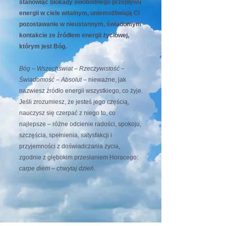
stanowiąc blokady swobodnego przepływu
energii w ciele witalnym, uniemożliwiają Ci
pozostawanie w nieustannym, świadomym
kontakcie ze źródłem energii życiowej,
którym jest Bóg.
Bóg – Wszechświat – Rzeczywistość –
Świadomość – Absolut
– nieważne, jak
nazwiesz źródło energii wszystkiego, co żyje.
Jeśli zrozumiesz, że jesteś jego częścią,
nauczysz się czerpać z niego to, co
najlepsze – różne odcienie radości, spokoju,
szczęścia, spełnienia, satysfakcji i
przyjemności z doświadczania życia,
zgodnie z głębokim przesłaniem Horacego:
carpe diem
– chwytaj dzień
.