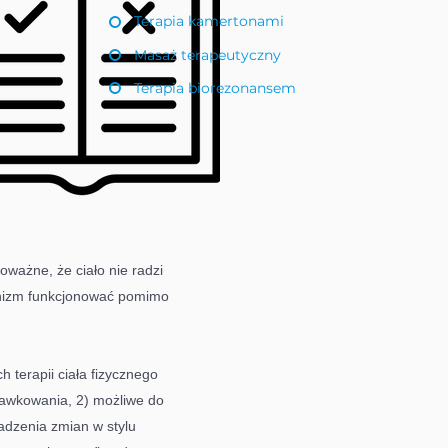
Terapia kamertonami
Masaż terapeutyczny
Terapia biorezonansem
oważne, że ciało nie radzi
anizm funkcjonować pomimo
h terapii ciała fizycznego
dawkowania, 2) możliwe do
dzenia zmian w stylu