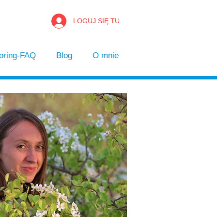
LOGUJ SIĘ TU
oring-FAQ
Blog
O mnie