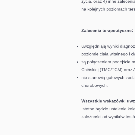
życia, oraz 4) inne zalecen
na kolejnych poziomach tera
Zalecenia terapeutyczne:
uwzględniają wyniki diagnozy
poziomie ciała witalnego i c
są połączeniem podejścia m
Chińskiej (TMC/TCM) oraz 
nie stanowią gotowych zest
chorobowych.
Wszystkie wskazówki uwzg
Istotne będzie ustalenie ko
zależności od wyników tes