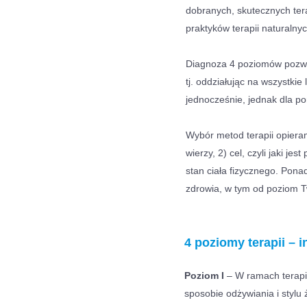
dobranych, skutecznych ter
praktyków terapii naturalnyc
Diagnoza 4 poziomów pozwal
tj. oddziałując na wszystkie
jednocześnie, jednak dla p
Wybór metod terapii opiera
wierzy, 2) cel, czyli jaki j
stan ciała fizycznego. Pon
zdrowia, w tym od poziom Tw
4 poziomy terapii – 
Poziom I
– W ramach terapii
sposobie odżywiania i stylu