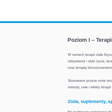
Poziom I – Terapi
W ramach terapii ciała fizy
odżywiania i stylu życia, t
oraz terapię biorezonanse
Stosowane przeze mnie terap
metody, cele i efekty terapii
Zioła, suplementy, s
Na podstawie wykonanej dia