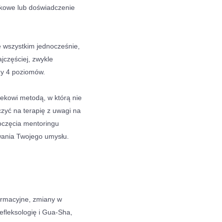
ukowe lub doświadczenie
 wszystkim jednocześnie,
ajczęściej, zwykle
zy 4 poziomów.
ekowi metodą, w którą nie
czyć na terapię z uwagi na
oczęcia mentoringu
iwania Twojego umysłu.
formacyjne, zmiany w
efleksologię i Gua-Sha,