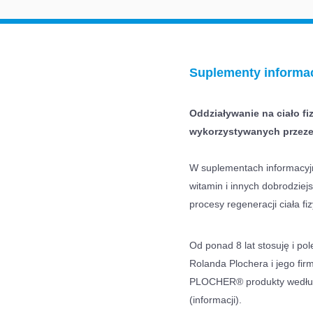
Suplementy informa
Oddziaływanie na ciało f
wykorzystywanych przez
W suplementach informacyjny
witamin i innych dobrodziej
procesy regeneracji ciała fi
Od ponad 8 lat stosuję i p
Rolanda Plochera i jego fir
PLOCHER® produkty według
(informacji).