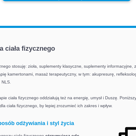
a ciała fizycznego
cznego stosuję: zioła, suplementy klasyczne, suplementy informacyjne,
erapię kamertonami, masaż terapeutyczny, w tym: akupresurę, refleksol
m NLS.
ie ciała fizycznego oddziałują też na energię, umysł i Duszę. Poniższ
 dla ciała fizycznego, by lepiej zrozumieć ich zakres i wpływ.
posób odżywiania i styl życia
gnozy ciała fizycznego
otrzymujesz ode