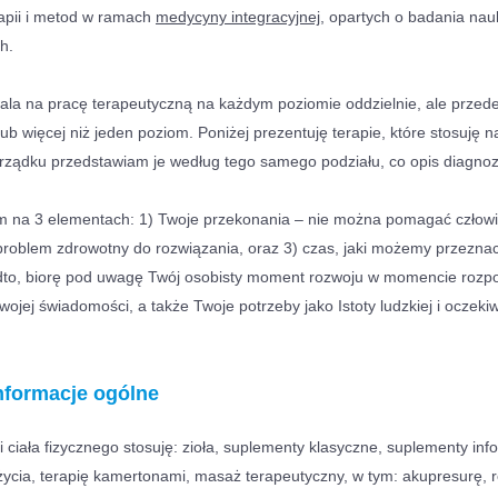
apii i metod w ramach
medycyny integracyjnej
, opartych o badania na
h.
a na pracę terapeutyczną na każdym poziomie oddzielnie, ale przede
 lub więcej niż jeden poziom.
Poniżej prezentuję terapie, które stosuję n
orządku przedstawiam je według tego samego podziału, co opis diagno
m na 3 elementach: 1) Twoje przekonania – nie można pomagać człowi
est problem zdrowotny do rozwiązania, oraz 3) czas, jaki możemy przezna
adto, biorę pod uwagę Twój osobisty moment rozwoju w momencie rozp
ojej świadomości, a także Twoje potrzeby jako Istoty ludzkiej i oczek
informacje ogólne
 ciała fizycznego stosuję: zioła, suplementy klasyczne, suplementy in
 życia, terapię kamertonami, masaż terapeutyczny, w tym: akupresurę, r