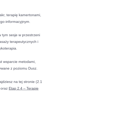
akr, terapię kamertonami,
ergo-informacyjnym.
w tym sesje w przestrzeni
asaży terapeutycznych i
koterapia.
st wsparcie metodami,
nywane z poziomu Dusz.
jdziesz na tej stronie (2.1
oraz
Etap 2.4 – Terapie