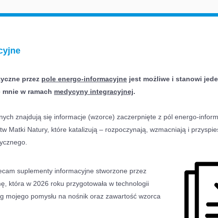
cyjne
izyczne przez
pole energo-informacyjne
jest możliwe i stanowi jed
e mnie w ramach
medycyny integracyjnej
.
ch znajdują się informacje (wzorce) zaczerpnięte z pól energo-inform
stw Matki Natury, które katalizują – rozpoczynają, wzmacniają i przyspi
zycznego.
olecam suplementy informacyjne stworzone przez
mę, która w 2026 roku przygotowała w technologii
 mojego pomysłu na nośnik oraz zawartość wzorca