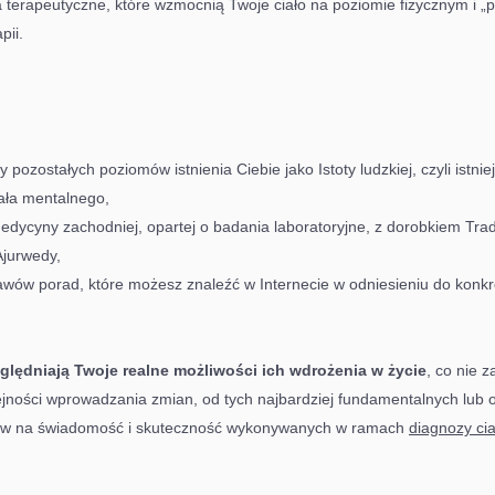
ia terapeutyczne, które wzmocnią Twoje ciało na poziomie fizycznym i „
pii.
 pozostałych poziomów istnienia Ciebie jako Istoty ludzkiej, czyli istni
iała mentalnego,
edycyny zachodniej, opartej o badania laboratoryjne, z dorobkiem Tra
Ajurwedy,
awów porad, które możesz znaleźć w Internecie w odniesieniu do konkr
lędniają Twoje realne możliwości ich wdrożenia w życie
, co nie z
lejności wprowadzania zmian, od tych najbardziej fundamentalnych lub 
tów na świadomość i skuteczność wykonywanych w ramach
diagnozy ci