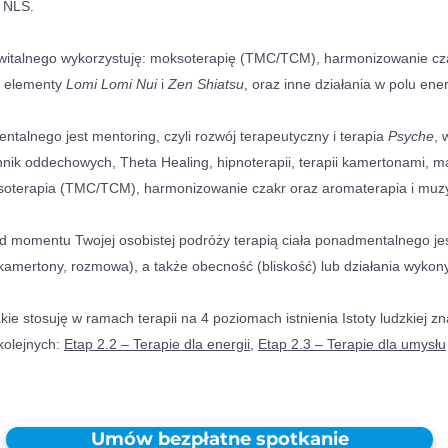
 NLS.
a witalnego wykorzystuję: moksoterapię (TMC/TCM), harmonizowanie cz
m elementy
Lomi Lomi Nui
i
Zen Shiatsu
, oraz inne działania w polu en
entalnego jest mentoring, czyli rozwój terapeutyczny i terapia
Psyche
, 
nik oddechowych, Theta Healing, hipnoterapii, terapii kamertonami, m
ksoterapia (TMC/TCM), harmonizowanie czakr oraz aromaterapia i muzy
d momentu Twojej osobistej podróży terapią ciała ponadmentalnego je
 kamertony, rozmowa), a także obecność (bliskość) lub działania wyko
kie stosuję w ramach terapii na 4 poziomach istnienia Istoty ludzkiej zna
 kolejnych:
Etap 2.2 – Terapie dla energii
,
Etap 2.3 – Terapie dla umysłu
Umów bezpłatne spotkanie