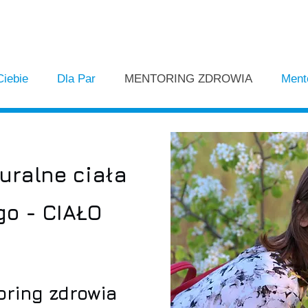
Ciebie
Dla Par
MENTORING ZDROWIA
Ment
uralne ciała
go - CIAŁO
ring zdrowia