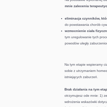
mnie zalecenia terapeutyc
eliminacja czynników, kt
do powstawania chorób cywi
wzmocnienie ciała fizycz
tym uregulowanie tych proce
powodów uległy zaburzenio
Na tym etapie wspieramy cia
sobie z utrzymaniem homeo
istniejących zaburzeń.
Brak działania na tym et
otrzymujesz ode mnie: 1) ze
wdrożenia wskazówki dotycz