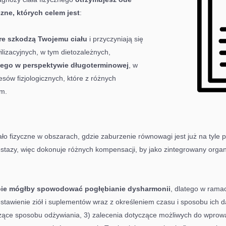
zne, których celem jest
:
óre szkodzą Twojemu ciału
i przyczyniają się
lizacyjnych, w tym dietozależnych,
nego w perspektywie długoterminowej
, w
sów fizjologicznych, które z różnych
m.
ło fizyczne w obszarach, gdzie zaburzenie równowagi jest już na tyle p
stazy, więc dokonuje różnych kompensacji, by jako zintegrowany org
apie mógłby spowodować pogłębianie dysharmonii
, dlatego w ramac
stawienie ziół i suplementów wraz z określeniem czasu i sposobu ich 
ące sposobu odżywiania, 3) zalecenia dotyczące możliwych do wprowa