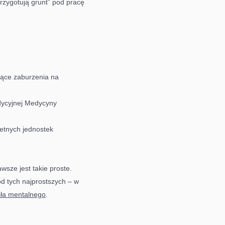
przygotują grunt” pod pracę
ejące zaburzenia na
dycyjnej Medycyny
etnych jednostek
awsze jest takie proste.
od tych najprostszych – w
ała mentalnego
.