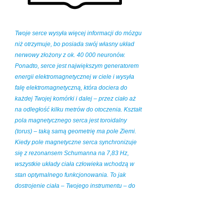
Twoje serce wysyła więcej informacji do mózgu
niż otrzymuje, bo posiada swój własny układ
nerwowy złożony z ok. 40 000 neuronów.
Ponadto, serce jest największym generatorem
energii elektromagnetycznej w ciele i wysyła
falę elektromagnetyczną, która dociera do
każdej Twojej komórki i dalej – przez ciało aż
na odległość kilku metrów do otoczenia. Kształt
pola magnetycznego serca jest toroidalny
(torus) – taką samą geometrię ma pole Ziemi.
Kiedy pole magnetyczne serca synchronizuje
się z rezonansem Schumanna na 7,83 Hz,
wszystkie układy ciała człowieka wchodzą w
stan optymalnego funkcjonowania. To jak
dostrojenie ciała – Twojego instrumentu – do
kamertonu Ziemi. Informacje o badaniach
naukowych w tym temacie są na stronie:
Bibliografia i badania naukowe
.