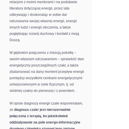
relacjom z moimi mentorami i na podstawie
literatury dotyczącej energii, przez lata
odkrywając i doskonaląc w sobie dar
odczuwania swojej własnej energii, energii
innych ludzi i energii otoczenia, a także
pogłębiając rozwój duchowy i kontakt z moją
Duszą.
W głębokim połączeniu z intuicją potrafię –
swoim własnym odczuwaniem – sprawdzić stan
energ
etyczny poszczególnych czakr, a także
zbalansować na dany moment przepływ energii
pomiędzy wszystkimi centrami energetycznymi
umiejscowionymi w ciele fizycznym, tj. od
siódmej czakry do pierwszej i z powrotem.
W opisie diagnozy energii czakr wspomniałam,
że
diagnoza czakr jest nierozerwalnie
połączona z terapią, bo jakiekolwiek
oddziaływanie na pole energo-informacyjne
drugiego człowieka stanowi jego zmianę
.