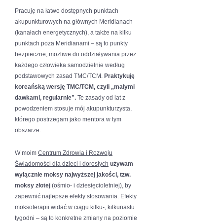
Pracuję na łatwo dostępnych punktach
akupunkturowych na głównych Meridianach
(kanałach energetycznych), a także na kilku
punktach poza Meridianami – są to punkty
bezpieczne, możliwe do oddziaływania przez
każdego człowieka samodzielnie według
podstawowych zasad TMC/TCM.
Praktykuję
koreańską wersję TMC/TCM, czyli „małymi
dawkami, regularnie”.
Te zasady od lat z
powodzeniem stosuje mój akupunkturzysta,
którego postrzegam jako mentora w tym
obszarze.
W moim
Centrum Zdrowia i Rozwoju
Świadomości dla dzieci i dorosłych
używam
wyłącznie moksy najwyższej jakości, tzw.
moksy złotej
(ośmio- i dziesięcioletniej), by
zapewnić najlepsze efekty stosowania. Efekty
moksoterapii widać w ciągu kilku-, kilkunastu
tygodni – są to konkretne zmiany na poziomie