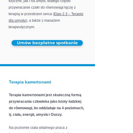
fizyczne, jak i na umysł, dlatego często
przywracanie czakr do równowagi łączę z
terapią w przestrzeni serca (
Etap 2.3 – Terapie
dla umysłu
), a także z masażem
terapeutycznym.
Umów bezpłatne spotkanie
Terapia kamertonami
Terapia kamertonami jest skuteczną formą
przywracania człowieka jako Istoty ludzkiej
do równowagi, bo oddziałuje na 4 poziomach,
tj. ciała, energii, umysłu i Duszy.
Na poziomie ciała witalnego praca z