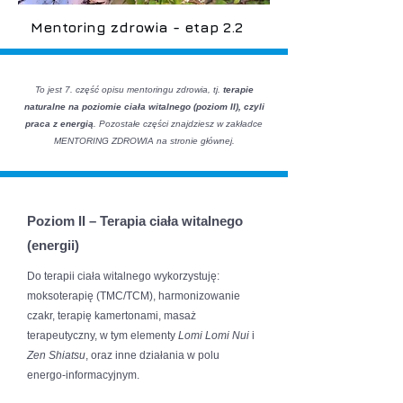
Mentoring zdrowia - etap 2.2
To jest 7. część opisu mentoringu zdrowia, tj.
terapie
naturalne na poziomie ciała witalnego (poziom II), czyli
praca z energią
.
Pozostałe części znajdziesz w zakładce
MENTORING ZDROWIA na stronie głównej.
Poziom II – Terapia ciała witalnego
(energii)
Do terapii ciała witalnego wykorzystuję:
moksoterapię (TMC/TCM), harmonizowanie
czakr, terapię kamertonami, masaż
terapeutyczny, w tym elementy
Lomi Lomi Nui
i
Zen Shiatsu
, oraz inne działania w polu
energo-informacyjnym.