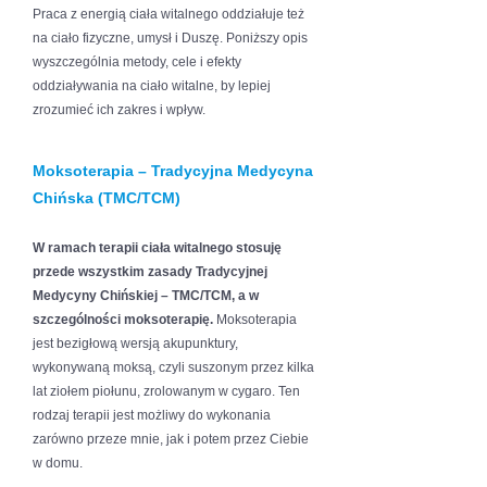
Praca z energią ciała witalnego oddziałuje też
na ciało fizyczne, umysł i Duszę. Poniższy opis
wyszczególnia metody, cele i efekty
oddziaływania na ciało witalne, by lepiej
zrozumieć ich zakres i wpływ.
Moksoterapia – Tradycyjna Medycyna
Chińska (TMC/TCM)
W ramach terapii ciała witalnego stosuję
przede wszystkim zasady Tradycyjnej
Medycyny Chińskiej – TMC/TCM, a w
szczególności moksoterapię.
Moksoterapia
jest bezigłową wersją akupunktury,
wykonywaną moksą, czyli suszonym przez kilka
lat ziołem piołunu, zrolowanym w cygaro. Ten
rodzaj terapii jest możliwy do wykonania
zarówno przeze mnie, jak i potem przez Ciebie
w domu.