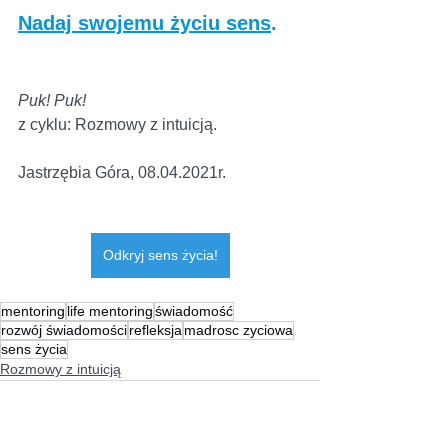
Nadaj swojemu życiu sens
.
Puk! Puk!
z cyklu: Rozmowy z intuicją. 
Jastrzębia Góra, 08.04.2021r.
Odkryj sens życia!
mentoring
life mentoring
świadomość
rozwój świadomości
refleksja
madrosc zyciowa
sens życia
Rozmowy z intuicją