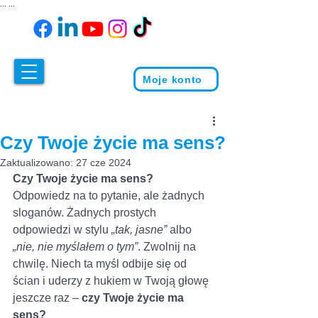
...
...
Moje konto
Czy Twoje życie ma sens?
Zaktualizowano:
27 cze 2024
Czy Twoje życie ma sens?
Odpowiedz na to pytanie, ale żadnych 
sloganów. Żadnych prostych 
odpowiedzi w stylu 
„tak, jasne” 
albo 
„nie, nie myślałem o tym”
. Zwolnij na 
chwilę. Niech ta myśl odbije się od 
ścian i uderzy z hukiem w Twoją głowę 
jeszcze raz – 
czy Twoje życie ma 
sens?