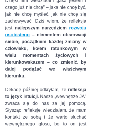
Dzięki nim wiedziałam „jaka jestem i 
czego już nie chcę” – jaka nie chcę być, 
jak nie chcę myśleć, jak nie chcę się 
zachowywać. Dziś wiem, że refleksja 
jest 
najlepszym narzędziem 
rozwoju 
osobistego
 – elementem obserwacji 
siebie, początkiem każdej zmiany w 
człowieku, kołem ratunkowym w 
wielu momentach życiowych i 
kierunkowskazem – co zmienić, by 
dalej podążać we właściwym 
kierunku.
Dekadę później odkryłam, że 
refleksja 
to język intuicji
. Nasze „wewnętrze JA” 
zwraca się do nas za jej pomocą. 
Słysząc refleksje wiedziałam, że mam 
kontakt ze sobą i że warto słuchać 
wewnętrznego głosu, bo to on jest 