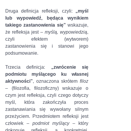
Druga definicja refleksji, czyli: 
„myśl 
lub wypowiedź, będąca wynikiem 
takiego zastanowienia się”
 wskazuje, 
że refleksja jest – 
myślą, wypowiedzią
, 
czyli efektem (wytworem) 
zastanowienia się i stanowi jego 
podsumowanie. 
Trzecia definicja: 
„zwrócenie się 
podmiotu myślącego ku własnej 
aktywności”
, oznaczona skrótem
 filoz
– (filozofia, filozoficzny) wskazuje o 
czym jest refleksja, czyli czego dotyczy 
myśl, która zakończyła proces 
zastanawiania się wywołany silnym 
przeżyciem. Przedmiotem refleksji jest 
człowiek – 
podmiot myślący
 – który 
dokonuje refleksji, a konkretniej, 