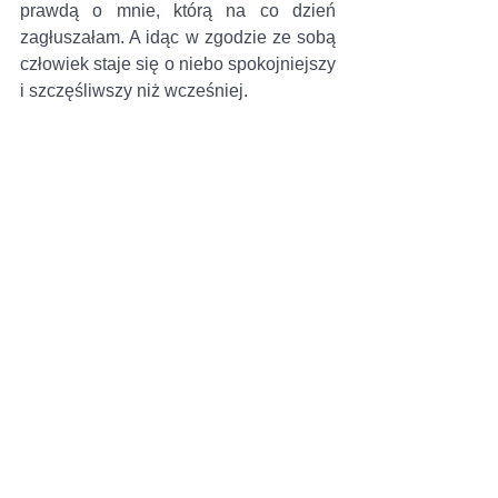
prawdą o mnie, którą na co dzień 
zagłuszałam. A idąc w zgodzie ze sobą 
człowiek staje się o niebo spokojniejszy 
i szczęśliwszy niż wcześniej. 
Refleksje, choć zwykle bywają bolesne, 
przynoszą ulgę i spokój
 – „już wiem, 
czego wcześniej nie widziałam i teraz 
mogę to zmienić”. A każda zmiana 
będąca wynikiem refleksji z czasem 
przynosi lekkość i więcej radości 
życia
.
Jako mentor wiem, że 
refleksje są 
źródłem mądrości życiowej
. To takie 
przebłyski mądrości, a im więcej ich 
jest, tym 
człowiek mądrzejszy, tym 
lepiej rozumie otaczający go świat i 
tym sprawniej potrafi się w nim 