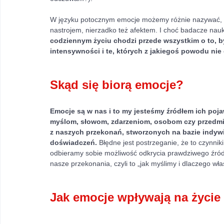
W języku potocznym emocje możemy różnie nazywać, c
nastrojem, nierzadko też afektem. I choć badacze nauko
codziennym życiu chodzi przede wszystkim o to, by
intensywności i te, których z jakiegoś powodu ni
Skąd się biorą emocje? 
Emocje są w nas i to my jesteśmy źródłem ich poja
myślom, słowom, zdarzeniom, osobom czy przedmiot
z naszych przekonań, stworzonych na bazie indyw
doświadczeń. 
Błędne jest postrzeganie, że to czynni
odbieramy sobie możliwość odkrycia prawdziwego źródł
nasze przekonania, czyli to „jak myślimy i dlaczego właś
Jak emocje wpływają na życie