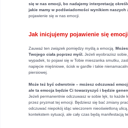
się w nas emocji, bo nadajemy interpretację okre
jakie mamy w podświadomości wynikiem naszych 
pojawienie się w nas emocji. 
Jak inicjujemy pojawienie się emocj
Zauważ ten związek pomiędzy myślą a emocją. 
Możesz
Twojego ciała poprzez myśl. 
Jeżeli wyobrazisz sobie
wypadek, to pojawi się w Tobie mieszanka smutku, zas
napięcie mięśniowe, ścisk w gardle i takie nienamacalne
piersiowej. 
Może też być odwrotnie – możesz odczuwać emocję, 
ale ta emocja będzie Ci towarzyszyć i będzie gen
Jeżeli permanentnie odczuwasz w sobie lęk, to każde 
przez pryzmat tej emocji. Będziesz się bać zmiany pra
odczuwać niepokój idąc wieczorem nieoświetloną ulicą.
kontekstem sytuacji, ale cały czas będą manifestacją te