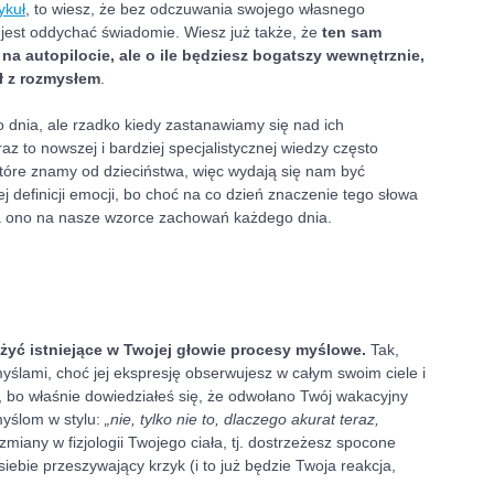
ykuł
, to wiesz, że bez odczuwania swojego własnego 
 jest oddychać świadomie. Wiesz już także, że 
ten sam 
a autopilocie, ale o ile będziesz bogatszy wewnętrznie, 
ał z rozmysłem
. 
 dnia, ale rzadko kiedy zastanawiamy się nad ich 
to nowszej i bardziej specjalistycznej wiedzy często 
tóre znamy od dzieciństwa, więc wydają się nam być 
żej definicji emocji, bo choć na co dzień znaczenie tego słowa 
wa ono na nasze wzorce zachowań każdego dnia.
ażyć istniejące w Twojej głowie procesy myślowe. 
Tak, 
yślami, choć jej ekspresję obserwujesz w całym swoim ciele i 
, bo właśnie dowiedziałeś się, że odwołano Twój wakacyjny 
myślom w stylu: 
„nie, tylko nie to, dlaczego akurat teraz, 
miany w fizjologii Twojego ciała, tj. dostrzeżesz spocone 
iebie przeszywający krzyk (i to już będzie Twoja reakcja, 