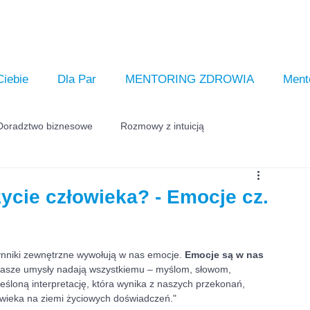
Ciebie
Dla Par
MENTORING ZDROWIA
Ment
Doradztwo biznesowe
Rozmowy z intuicją
ycie człowieka? - Emocje cz.
zynniki zewnętrzne wywołują w nas emocje. 
Emocje są w nas 
 nasze umysły nadają wszystkiemu – myślom, słowom, 
loną interpretację, która wynika z naszych przekonań, 
owieka na ziemi życiowych doświadczeń."