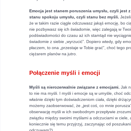
Emocja jest stanem poruszenia umysłu, czyli jest 
stanu spokoju umysłu, czyli stanu bez myśli.
 Jeżel
że w takim razie ciągle odczuwasz jakąś emocję, bo ciągl
nie pozbywasz się ich świadomie, więc zalegają w Twoim
podświadomości do czasu aż ich stamtąd nie wyciągnies
świadomie z siebie „wyrzucić”. Dopiero wtedy, gdy emo
płaczem, to ona „przestaje w Tobie grać”, choć tego pr
ciężarem planów na jutro.
Połączenie myśli i emocji
Myśli są nierozerwalnie związane z emocjami.
 Jak n
to nie ma myśli. I myśli i emocje są w umyśle, choć od
właśnie dzięki tym doświadczeniom ciała, dzięki drżąc
możemy zaobserwować, że „jest coś, co mnie porusza”,
obserwację myśli w ich swobodnym przepływie zrozumieć
związku między swoimi myślami a odczuciami w ciele, a
koniecznie się temu przyjrzyj, zaczynając od poszukani
odczuwam?). 