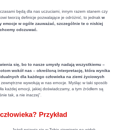
zasami będą dla nas uczuciami, innym razem stanem czy 
wi tworzą definicje pozwalające je odróżnić, to jednak 
w 
 emocje w ogóle zauważać, szczególnie te o niskiej 
e chcemy odczuwać.
wienia się, bo to nasze umysły nadają wszystkiemu – 
om wokół nas – określoną interpretację, która wynika 
idualnych dla każdego człowieka na ziemi życiowych 
ki zewnętrzne wywołują w nas emocje. Myśląc w taki sposób 
a każdej emocji, jakiej doświadczamy, a tym źródłem są 
nie tak, a nie inaczej”.
 człowieka? Przykład
Jeżeli pojawia się w Tobie cierpienie na widok 