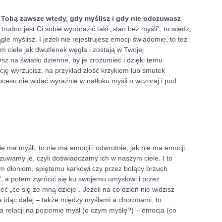
z Tobą zawsze wtedy, gdy myślisz i gdy nie odczuwasz 
i trudno jest Ci sobie wyobrazić taki „stan bez myśli”, to wiedz, 
e myślisz. I jeżeli nie rejestrujesz emocji świadomie, to też 
 ciele jak dwutlenek węgla i zostają w Twojej 
z na światło dzienne, by je zrozumieć i dzięki temu 
cję wyrzucisz, na przykład złość krzykiem lub smutek 
ocesu nie widać wyraźnie w natłoku myśli o wczoraj i pod 
ie ma myśli, to nie ma emocji i odwrotnie, jak nie ma emocji, 
czuwamy je, czyli doświadczamy ich w naszym ciele. I to 
ym dłoniom, spiętemu karkowi czy przez bolący brzuch 
 a potem zwrócić się ku swojemu umysłowi i przez 
 „co się ze mną dzieje”. Jeżeli na co dzień nie widzisz 
 idąc dalej – także między myślami a chorobami, to 
a relacji na poziomie myśl (o czym myślę?) – emocja (co 