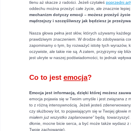
tlenu aż skacze z radości. Jeżeli czytałeś 
poprzedni art
oddechu można przeżyć całe życie, ale znacznie lepiej
mechanizm dotyczy emocji – możesz przeżyć życie n
mądrzejszy i szczęśliwszy jak będziesz je przeżyw
Nasza głowa pełna jest słów, których używamy każdego
prawdziwym znaczeniem. W drodze do zdobywania coraz 
zapominamy o tym, by rozważyć istotę tych wyrazów, k
oczywiste, ale takie nie są. A zatem, przyjrzymy się bli
jest ukryte w naszej podświadomości, to jednak wpły
Co to jest 
emocja
? 
Emocja jest informacją, dzięki której możesz zauw
emocja pojawia się w Twoim umyśle i jest związana z m
to z różną intensywnością. Jeżeli jesteś zdenerwowany
czy służbowy lot, to pojawiającym się w Twojej głowie 
miałem już wszystko zaplanowane”
 będą  towarzyszyć z
dłonie, mocne bicie serca, a być może także wydasz z s
Twoje zachowanie).