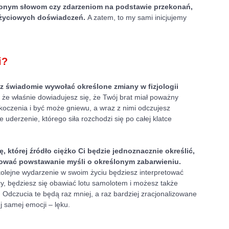
ślonym słowom czy zdarzeniom na podstawie przekonań, 
życiowych doświadczeń. 
A zatem, to my sami inicjujemy 
i? 
 świadomie wywołać określone zmiany w fizjologii 
, że właśnie dowiadujesz się, że Twój brat miał poważny 
koczenia i być może gniewu, a wraz z nimi odczujesz 
 uderzenie, którego siła rozchodzi się po całej klatce 
której źródło ciężko Ci będzie jednoznacznie określić, 
erować powstawanie myśli o określonym zabarwieniu. 
kolejne wydarzenie w swoim życiu będziesz interpretować 
cy, będziesz się obawiać lotu samolotem i możesz także 
 Odczucia te będą raz mniej, a raz bardziej zracjonalizowane 
j samej emocji – lęku. 