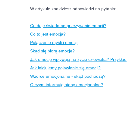
W artykule znajdziesz odpowiedzi na pytania: 
Co daje świadome przeżywanie emocji?
Co to jest emocja?
Połączenie myśli i emocji
Skąd się biorą emocje?
Jak emocje wpływają na życie człowieka? Przykład
Jak inicjujemy pojawienie się emocji?
Wzorce emocjonalne - skąd pochodzą?
O czym informują stany emocjonalne?