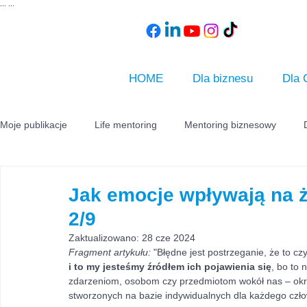
...
...
HOME
Dla biznesu
Dla 
Moje publikacje
Life mentoring
Mentoring biznesowy
Jak emocje wpływają na ż
2/9
Zaktualizowano:
28 cze 2024
Fragment artykułu:
 "Błędne jest postrzeganie, że to c
i to my jesteśmy źródłem ich pojawienia się
, bo to
zdarzeniom, osobom czy przedmiotom wokół nas – okreś
stworzonych na bazie indywidualnych dla każdego czł